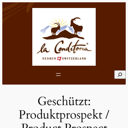
Zum
Inhalt
springen
Such
Geschützt:
Produktprospekt /