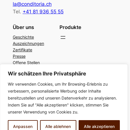
la@conditoria.ch
Tel.
+41 81 936 55 55
Über uns
Produkte
Geschichte
Auszeichnungen
Zertifikate
Presse
Offene Stellen
Datenschutz
Wir schätzen Ihre Privatsphäre
Impressum und Datenschutz
Wir verwenden Cookies, um Ihr Browsing-Erlebnis zu
Kontakt
verbessern, personalisierte Werbung oder Inhalte
bereitzustellen und unseren Datenverkehr zu analysieren.
Instagram
Facebook
LinkedIn
Indem Sie auf "Alle akzeptieren" klicken, stimmen Sie
unserer Verwendung von Cookies zu.
Gestaltet mit
WordPress
Anpassen
Alle ablehnen
Alle akzeptieren